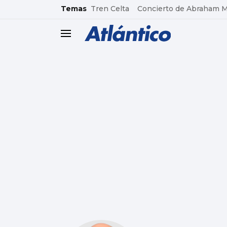
common.go-to-content
Temas
Tren Celta
Concierto de Abraham 
header.menu.open