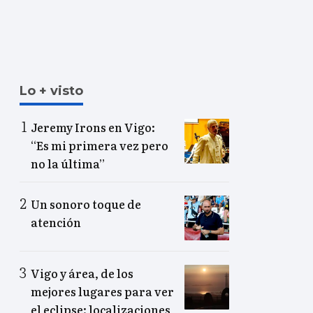
Lo + visto
Jeremy Irons en Vigo:
“Es mi primera vez pero
no la última”
Un sonoro toque de
atención
Vigo y área, de los
mejores lugares para ver
el eclipse: localizaciones