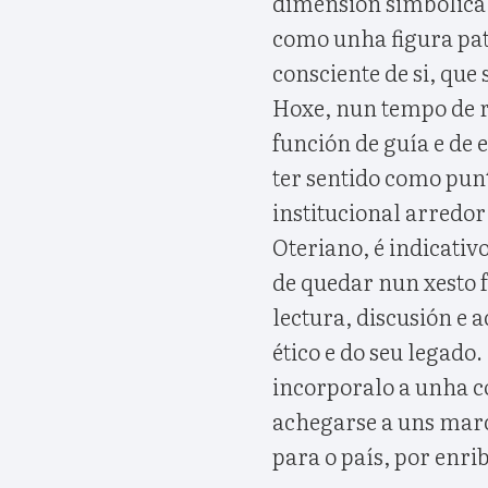
dimensión simbólica.
como unha figura pat
consciente de si, que 
Hoxe, nun tempo de re
función de guía e de 
ter sentido como pun
institucional arredor
Oteriano, é indicativ
de quedar nun xesto f
lectura, discusión e 
ético e do seu legado
incorporalo a unha c
achegarse a uns marc
para o país, por enri