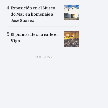
Exposición en el Museo
do Mar en homenaje a
José Suárez
El piano sale a la calle en
Vigo