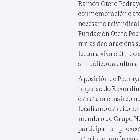
Ramón Otero Pedrayo,
conmemoración e aten
necesario reivindica
Fundación Otero Pedr
nin as declaracións
lectura viva e útil do
simbólico da cultura
A posición de Pedrayo
impulso do Rexurdime
estrutura e insíreo n
localismo estreito c
membro do Grupo Nós
participa nun proxect
interior e tamén cara