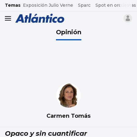
common.go-to-content
Temas
Exposición Julio Verne
Sparc
Spot en orquestas
header.menu.open
Opinión
Carmen Tomás
Opaco y sin cuantificar