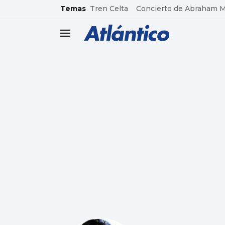
common.go-to-content
Temas
Tren Celta
Concierto de Abraham 
header.menu.open