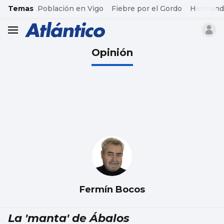
common.go-to-content
Temas
Población en Vigo
Fiebre por el Gordo
Hermand
header.menu.open
Opinión
Fermín Bocos
La 'manta' de Ábalos