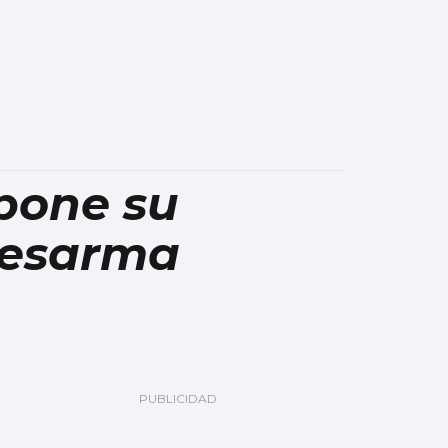
pone su
desarma