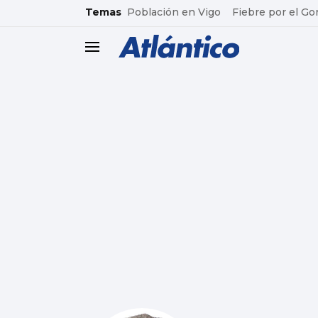
common.go-to-content
Temas
Población en Vigo
Fiebre por el Go
header.menu.open