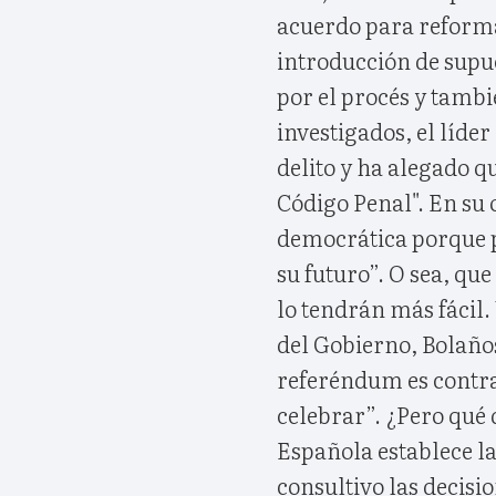
acuerdo para reforma
introducción de supu
por el procés y tamb
investigados, el líder
delito y ha alegado q
Código Penal". En su o
democrática porque p
su futuro”. O sea, qu
lo tendrán más fácil. 
del Gobierno, Bolaños
referéndum es contra
celebrar”. ¿Pero qué d
Española establece l
consultivo las decisio