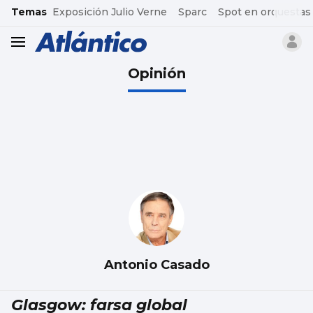
common.go-to-content
Temas
Exposición Julio Verne
Sparc
Spot en orquestas
header.menu.open
Opinión
Antonio Casado
Glasgow: farsa global