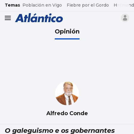
common.go-to-content
Temas
Población en Vigo
Fiebre por el Gordo
Hermand
header.menu.open
Opinión
Alfredo Conde
O galeguismo e os gobernantes