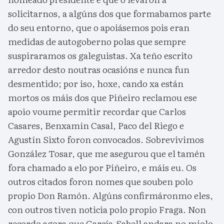
solicitarnos, a algúns dos que formabamos parte
do seu entorno, que o apoiásemos pois eran
medidas de autogoberno polas que sempre
suspiraramos os galeguistas. Xa teño escrito
arredor desto noutras ocasións e nunca fun
desmentido; por iso, hoxe, cando xa están
mortos os máis dos que Piñeiro reclamou ese
apoio voume permitir recordar que Carlos
Casares, Benxamín Casal, Paco del Riego e
Agustín Sixto foron convocados. Sobrevivimos
González Tosar, que me asegurou que el tamén
fora chamado a elo por Piñeiro, e máis eu. Os
outros citados foron nomes que souben polo
propio Don Ramón. Algúns confirmáronmo eles,
con outros tiven noticia polo propio Fraga. Non
recordo agora que García-Sabell andara no miolo