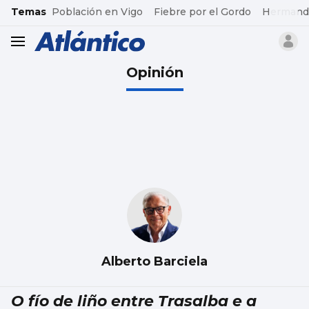
common.go-to-content
Temas
Población en Vigo
Fiebre por el Gordo
Hermand
header.menu.open
Opinión
Alberto Barciela
O fío de liño entre Trasalba e a