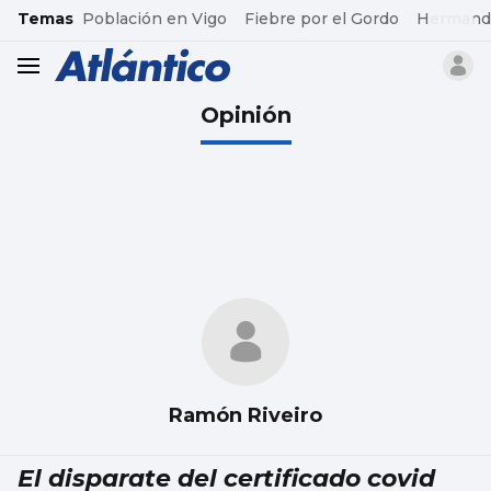
common.go-to-content
Temas
Población en Vigo
Fiebre por el Gordo
Hermand
header.menu.open
Opinión
Ramón Riveiro
El disparate del certificado covid