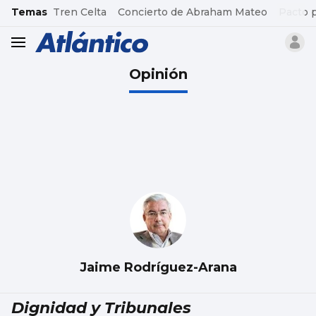
common.go-to-content
Temas
Tren Celta
Concierto de Abraham Mateo
Pacto 
header.menu.open
Opinión
Jaime Rodríguez-Arana
Dignidad y Tribunales