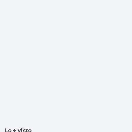
saque a pasear con correa?
Lo + visto