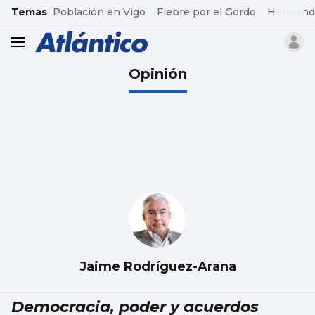
common.go-to-content
Temas
Población en Vigo
Fiebre por el Gordo
Hermand
header.menu.open
Opinión
Jaime Rodríguez-Arana
Democracia, poder y acuerdos