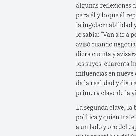
algunas reflexiones 
para él y lo que él re
la ingobernabilidad y
lo sabía: "Van a ir a 
avisó cuando negociab
diera cuenta y avisa
los suyos: cuarenta i
influencias en nueve c
de la realidad y distr
primera clave de la v
La segunda clave, la 
política y quien trat
a un lado y oro del es