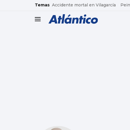
common.go-to-content
Temas
Accidente mortal en Vilagarcía
Pein
header.menu.open