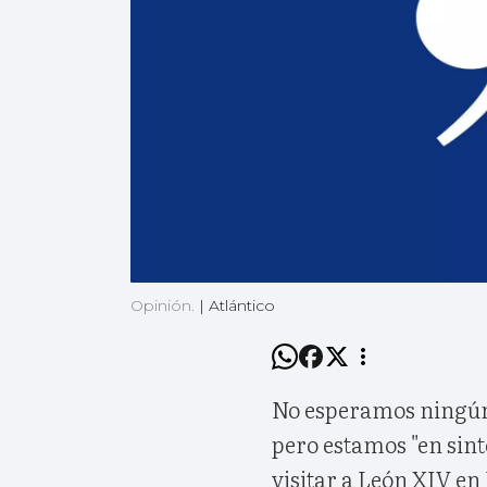
Opinión.
|
Atlántico
No esperamos ningún 
pero estamos "en sint
visitar a León XIV en