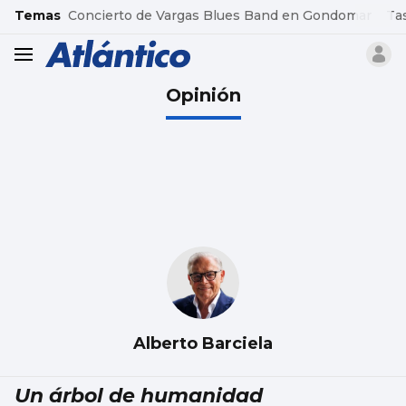
common.go-to-content
Temas
Concierto de Vargas Blues Band en Gondomar
Ta
header.menu.open
Opinión
Alberto Barciela
Un árbol de humanidad