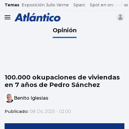
common.go-to-content
Temas
Exposición Julio Verne
Sparc
Spot en orquestas
header.menu.open
Opinión
100.000 okupaciones de viviendas
en 7 años de Pedro Sánchez
Benito Iglesias
Publicado:
08 Dic 2025 - 02:00