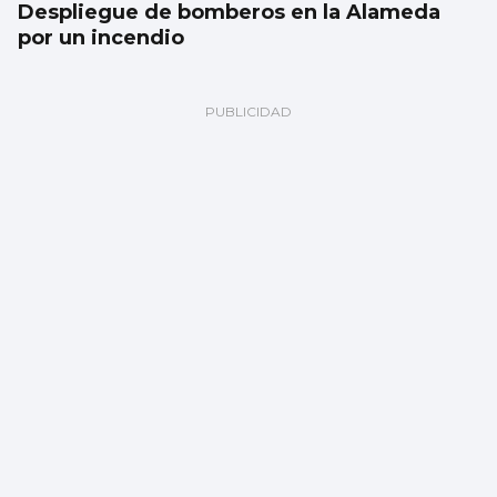
Despliegue de bomberos en la Alameda
por un incendio
FÁBRICA
La planta de chips fotónicos Sparc moviliza
110 millones