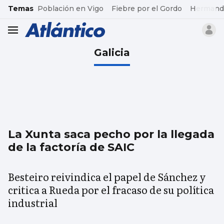
common.go-to-content
Temas
Población en Vigo
Fiebre por el Gordo
Hermand
header.menu.open
Galicia
La Xunta saca pecho por la llegada
de la factoría de SAIC
Besteiro reivindica el papel de Sánchez y
critica a Rueda por el fracaso de su política
industrial