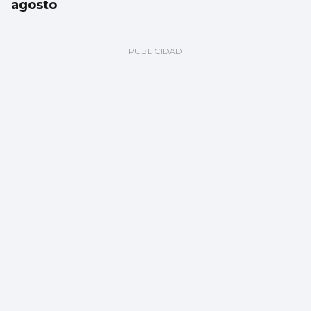
agosto
El Celta oficializa la incorporación de Altay
Bayindir