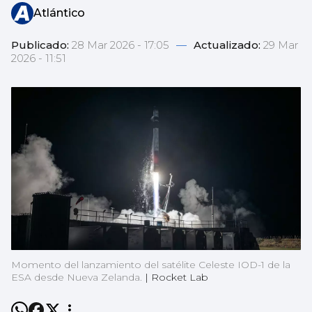
Atlántico
Publicado:
28 Mar 2026 - 17:05
—
Actualizado:
29 Mar
2026 - 11:51
Momento del lanzamiento del satélite Celeste IOD-1 de la
ESA desde Nueva Zelanda.
|
Rocket Lab