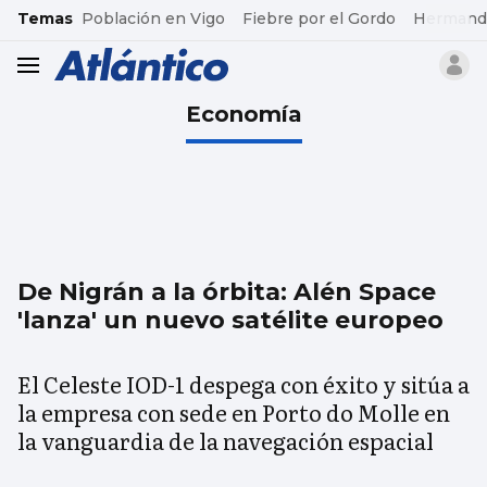
common.go-to-content
Temas
Población en Vigo
Fiebre por el Gordo
Hermand
header.menu.open
Economía
De Nigrán a la órbita: Alén Space
'lanza' un nuevo satélite europeo
El Celeste IOD-1 despega con éxito y sitúa a
la empresa con sede en Porto do Molle en
la vanguardia de la navegación espacial