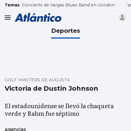
common.go-to-content
Temas
Concierto de Vargas Blues Band en Gondomar
Ta
header.menu.open
Deportes
GOLF MASTERS DE AUGUSTA
Victoria de Dustin Johnson
El estadounidense se llevó la chaqueta
verde y Rahm fue séptimo
agencias