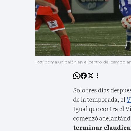
Totti doma un balón en el centro del campo ante
Solo tres días despué
de la temporada, el
V
Igual que contra el V
comenzó adelantándo
terminar claudic