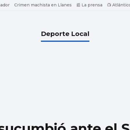
ador
Crimen machista en Llanes
📰 La prensa
📺 Atlántic
Deporte Local
s sucumbió ante el