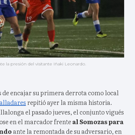
 la presión del visitante Iñaki Leonardo.
s de encajar su primera derrota como local
alladares
repitió ayer la misma historia.
illalonga el pasado jueves, el conjunto vigués
se en el marcador frente
al Somozas para
ando
ante la remontada de su adversario, en