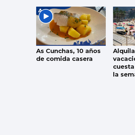
VOLEY PLAYA
Samil recibe la
última fecha del
Circuito 3x3 de
As Cunchas, 10 años
Alquila
Verandeportivo
de comida casera
vacaci
cuesta
la sem
Juan de Castro: “No