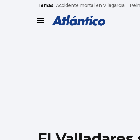
common.go-to-content
Temas
Accidente mortal en Vilagarcía
Pein
header.menu.open
El Valladare