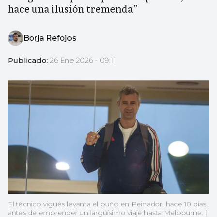
hace una ilusión tremenda”
Borja Refojos
Publicado:
26 Ene 2026 - 09:11
El técnico vigués levanta el puño en Peinador, hace 10 días,
antes de emprender un larguísimo viaje hasta Melbourne.
|