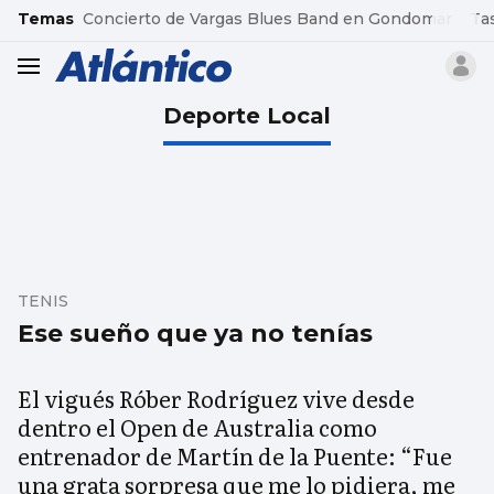
common.go-to-content
Temas
Concierto de Vargas Blues Band en Gondomar
Ta
header.menu.open
Deporte Local
TENIS
Ese sueño que ya no tenías
El vigués Róber Rodríguez vive desde
dentro el Open de Australia como
entrenador de Martín de la Puente: “Fue
una grata sorpresa que me lo pidiera, me