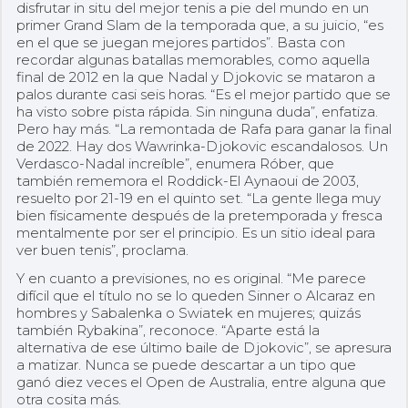
disfrutar in situ del mejor tenis a pie del mundo en un
primer Grand Slam de la temporada que, a su juicio, “es
en el que se juegan mejores partidos”. Basta con
recordar algunas batallas memorables, como aquella
final de 2012 en la que Nadal y Djokovic se mataron a
palos durante casi seis horas. “Es el mejor partido que se
ha visto sobre pista rápida. Sin ninguna duda”, enfatiza.
Pero hay más. “La remontada de Rafa para ganar la final
de 2022. Hay dos Wawrinka-Djokovic escandalosos. Un
Verdasco-Nadal increíble”, enumera Róber, que
también rememora el Roddick-El Aynaoui de 2003,
resuelto por 21-19 en el quinto set. “La gente llega muy
bien físicamente después de la pretemporada y fresca
mentalmente por ser el principio. Es un sitio ideal para
ver buen tenis”, proclama.
Y en cuanto a previsiones, no es original. “Me parece
difícil que el título no se lo queden Sinner o Alcaraz en
hombres y Sabalenka o Swiatek en mujeres; quizás
también Rybakina”, reconoce. “Aparte está la
alternativa de ese último baile de Djokovic”, se apresura
a matizar. Nunca se puede descartar a un tipo que
ganó diez veces el Open de Australia, entre alguna que
otra cosita más.