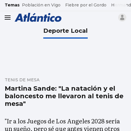
common.go-to-content
Temas
Población en Vigo
Fiebre por el Gordo
Hermand
header.menu.open
Deporte Local
TENIS DE MESA
Martina Sande: "La natación y el
baloncesto me llevaron al tenis de
mesa"
"Ir a los Juegos de Los Angeles 2028 sería
un sueño, pero sé que antes vienen otros