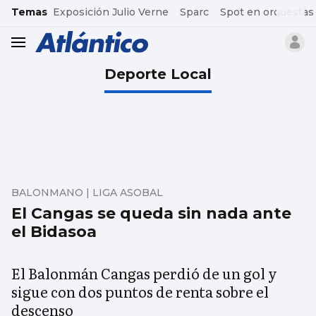
common.go-to-content
Temas
Exposición Julio Verne
Sparc
Spot en orquestas
header.menu.open
Deporte Local
BALONMANO | LIGA ASOBAL
El Cangas se queda sin nada ante
el Bidasoa
El Balonmán Cangas perdió de un gol y
sigue con dos puntos de renta sobre el
descenso