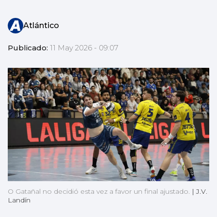
Atlántico
Publicado:
11 May 2026 - 09:07
O Gatañal no decidió esta vez a favor un final ajustado.
|
J.V.
Landín