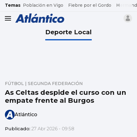
common.go-to-content
Temas
Población en Vigo
Fiebre por el Gordo
Hermand
header.menu.open
Deporte Local
FÚTBOL | SEGUNDA FEDERACIÓN
As Celtas despide el curso con un
empate frente al Burgos
Atlántico
Publicado:
27 Abr 2026 - 09:58