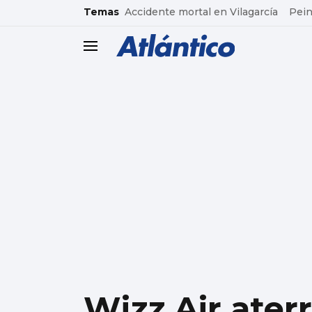
common.go-to-content
Temas
Accidente mortal en Vilagarcía
Pein
header.menu.open
Wizz Air ater