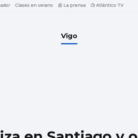
ador
Clases en verano
📰 La prensa
📺 Atlántico TV
Vigo
riza en Santiago y o