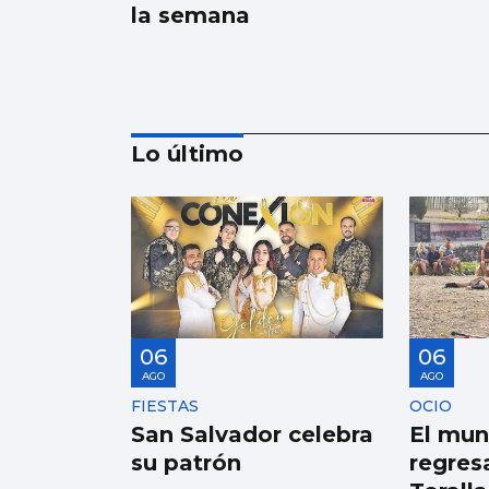
la semana
Lo último
SANIDAD
Pacientes de Vigo
participan en un
estudio sobre
06
06
hemodiálisis
AGO
AGO
FIESTAS
OCIO
San Salvador celebra
El mu
su patrón
regresa