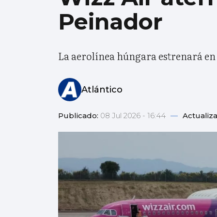
Peinador
La aerolínea húngara estrenará en 
Atlántico
Publicado:
08 Jul 2026 - 16:44
—
Actualiz