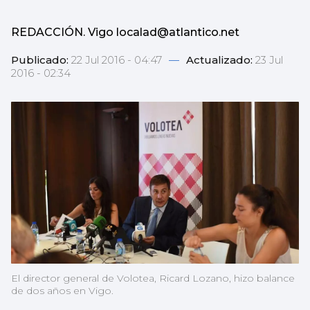
REDACCIÓN. Vigo localad@atlantico.net
Publicado:
22 Jul 2016 - 04:47
—
Actualizado:
23 Jul
2016 - 02:34
El director general de Volotea, Ricard Lozano, hizo balance
de dos años en Vigo.