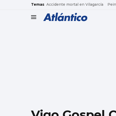
common.go-to-content
Temas
Accidente mortal en Vilagarcía
Pein
header.menu.open
Vigo Gospel C