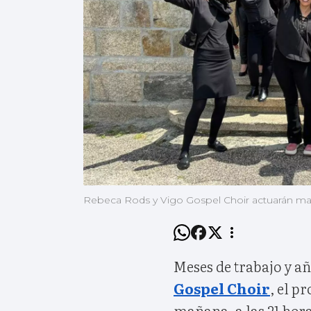
Rebeca Rods y Vigo Gospel Choir actuarán mañ
Meses de trabajo y añ
Gospel Choir
, el p
mañana, a las 21 hora