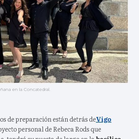
ana en la Concatedral.
os de preparación están detrás de
Vigo
royecto personal de Rebeca Rods que
s, tendrá su puesta de largo en la
basílica