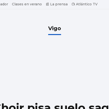
ador
Clases en verano
📰 La prensa
📺 Atlántico TV
Vigo
hoir pisa suelo sa