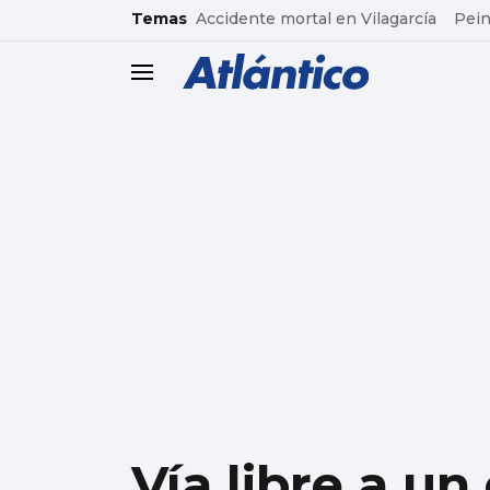
common.go-to-content
Temas
Accidente mortal en Vilagarcía
Pein
header.menu.open
Vía libre a un