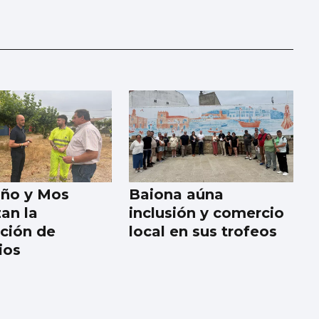
iño y Mos
Baiona aúna
zan la
inclusión y comercio
ción de
local en sus trofeos
ios