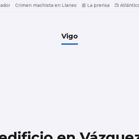
ador
Crimen machista en Llanes
📰 La prensa
📺 Atlántic
Vigo
 edificio en Vázque