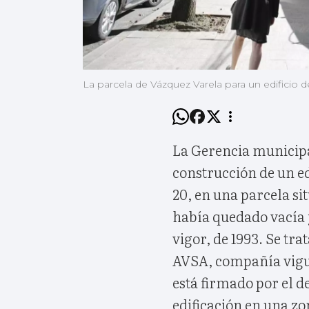
La parcela de Vázquez Varela para un edificio de
La Gerencia municipa
construcción de un ed
20, en una parcela si
había quedado vacía y
vigor, de 1993. Se tr
AVSA, compañía vigue
está firmado por el d
edificación en una zo