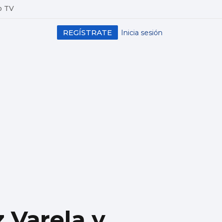
o TV
REGÍSTRATE
Inicia sesión
z Varela y