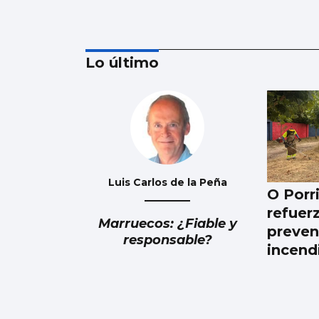
Lo último
Nuevas colas en
Castrelos por una
entrada para Iván
Ferreiro
Luis Carlos de la Peña
O Porr
refuer
Marruecos: ¿Fiable y
preven
responsable?
incend