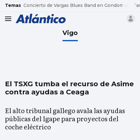
common.go-to-content
Temas
Concierto de Vargas Blues Band en Gondomar
Ta
header.menu.open
Vigo
El TSXG tumba el recurso de Asime
contra ayudas a Ceaga
El alto tribunal gallego avala las ayudas
públicas del Igape para proyectos del
coche eléctrico