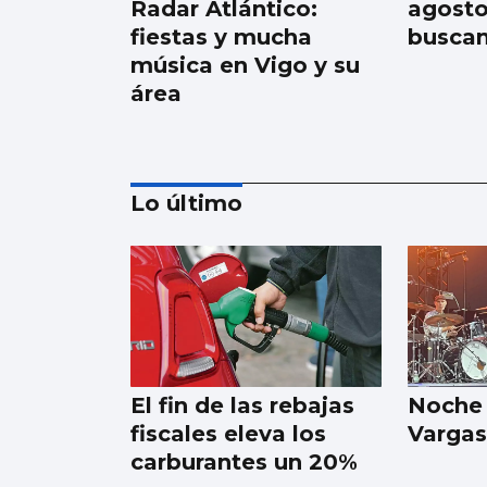
Radar Atlántico:
agosto
fiestas y mucha
buscan
música en Vigo y su
área
Lo último
El pulpo escasea en
la Ría: “Parte de la
flota tendrá que
parar”
El fin de las rebajas
Noche
fiscales eleva los
Vargas
carburantes un 20%