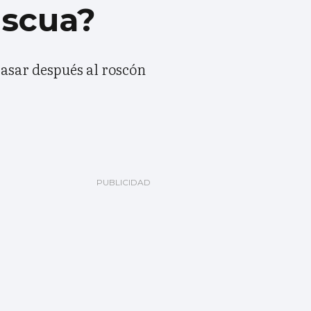
ascua?
pasar después al roscón