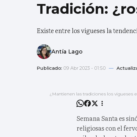
Tradición: ¿
Existe entre los vigueses la tende
Antía Lago
Publicado:
09 Abr 2023 - 01:50
—
Actualiz
¿Mantienen las tradiciones los vigueses
Semana Santa es sinó
religiosas con el ferv