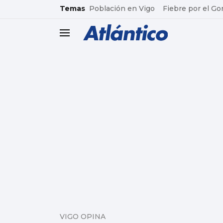
common.go-to-content
Temas
Población en Vigo
Fiebre por el Go
header.menu.open
VIGO OPINA