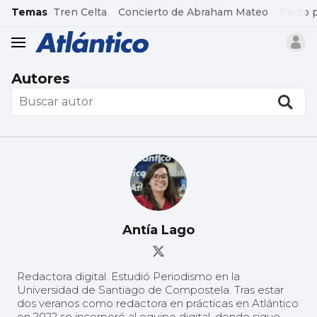
common.go-to-content
Temas
Tren Celta
Concierto de Abraham Mateo
Pacto 
header.menu.open
Autores
Antía Lago
Redactora digital. Estudió Periodismo en la
Universidad de Santiago de Compostela. Tras estar
dos veranos como redactora en prácticas en Atlántico
en 2022 se incorporó al equipo digital, donde sigue