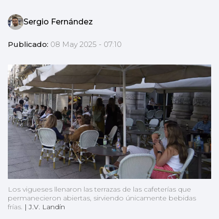
Sergio Fernández
Publicado:
08 May 2025 - 07:10
Los vigueses llenaron las terrazas de las cafeterías que
permanecieron abiertas, sirviendo únicamente bebidas
frías.
|
J.V. Landín