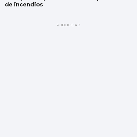
de incendios
Contundente triunfo de As Celtas frente al
Victoria CF