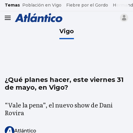
common.go-to-content
Temas
Población en Vigo
Fiebre por el Gordo
Hermand
header.menu.open
Vigo
¿Qué planes hacer, este viernes 31
de mayo, en Vigo?
“Vale la pena”, el nuevo show de Dani
Rovira
Atlántico