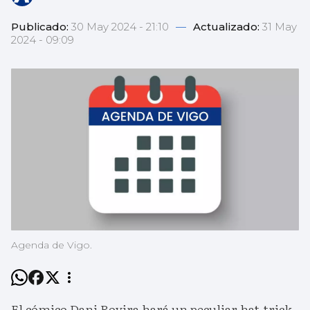
Publicado:
30 May 2024 - 21:10
—
Actualizado:
31 May
2024 - 09:09
Agenda de Vigo.
El cómico Dani Rovira hará un peculiar hat-trick