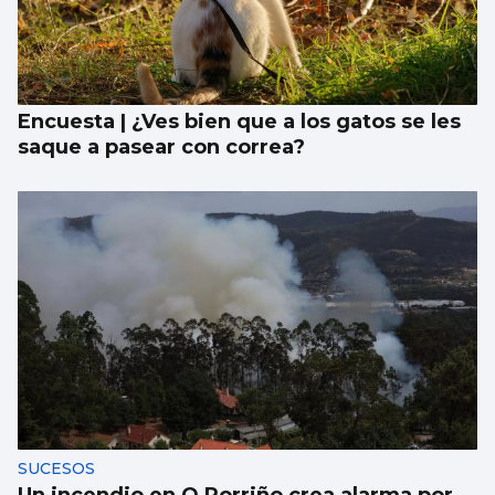
Xanma Louro, de The Rapants: “Sempre foi
complicado dicir que tocamos. Somos un
guiso, abertos a todo”
Encuesta | ¿Ves bien que a los gatos se les
saque a pasear con correa?
SUCESOS
Un incendio en O Porriño crea alarma por