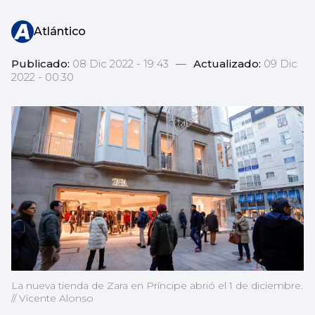
Atlántico
Publicado:
08 Dic 2022 - 19:43
—
Actualizado:
09 Dic
2022 - 00:30
La nueva tienda de Zara en Príncipe abrió el 1 de diciembre.
// Vicente Alonso