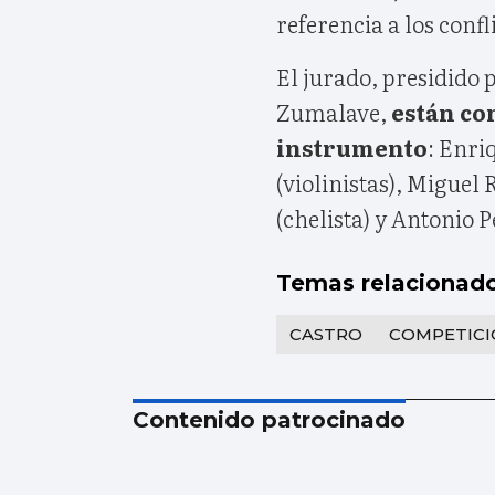
referencia a los confl
El jurado, presidido 
Zumalave,
están co
instrumento
: Enri
(violinistas), Migue
(chelista) y Antonio Pe
Temas relacionad
CASTRO
COMPETIC
Contenido patrocinado