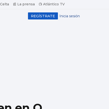
 Celta
📰 La prensa
📺 Atlántico TV
REGÍSTRATE
Inicia sesión
en en O