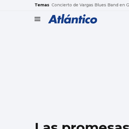
common.go-to-content
Temas
Concierto de Vargas Blues Band en
header.menu.open
Las promesas