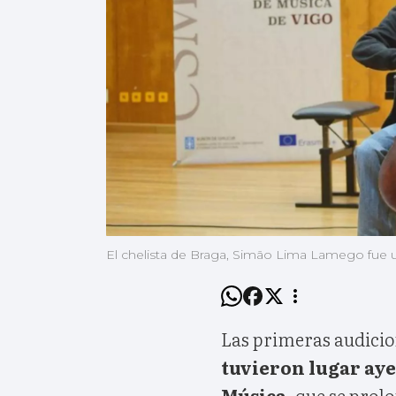
El chelista de Braga, Simão Lima Lamego fue u
Las primeras audicio
tuvieron lugar aye
Música
, que se prol