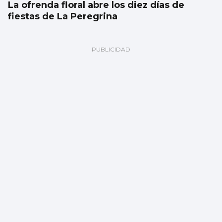
La ofrenda floral abre los diez días de
fiestas de La Peregrina
CANTEIRA CELESTE
El Celta blinda a David Sueiro hasta 2029
ante los cantos de sirena