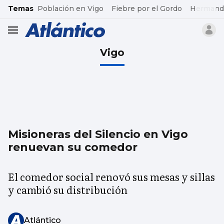
common.go-to-content
Temas
Población en Vigo
Fiebre por el Gordo
Hermand
header.menu.open
Vigo
Misioneras del Silencio en Vigo
renuevan su comedor
El comedor social renovó sus mesas y sillas
y cambió su distribución
Atlántico