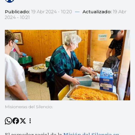
Publicado:
19 Abr 2024 - 10:20
—
Actualizado:
19 Abr
2024 - 10:21
Misioneras del Silencio.
El comedor social de la
Misión del Silencio en