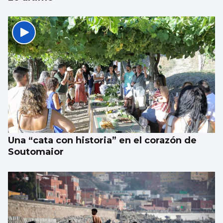
CONCIERTO
De “Señorita” a “Maníaca” en una noche
Una “cata con historia” en el corazón de
Soutomaior