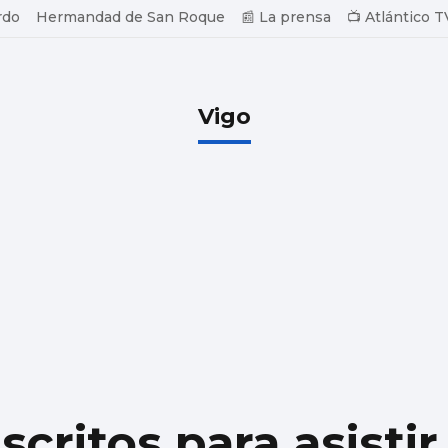
rdo
Hermandad de San Roque
📰 La prensa
📺 Atlántico T
Vigo
scritos para asistir