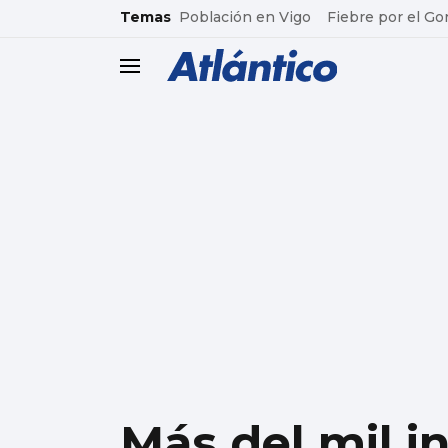
common.go-to-content
Temas
Población en Vigo
Fiebre por el Go
header.menu.open
Más del mil in