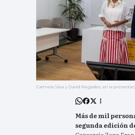
Carmela Silva y David Regades, en la presenta
Más de mil persona
segunda edición d
Consorcio Zona Franc