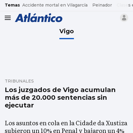
common.go-to-content
Temas
Accidente mortal en Vilagarcía
Peinador
Clases 
header.menu.open
Vigo
TRIBUNALES
Los juzgados de Vigo acumulan
más de 20.000 sentencias sin
ejecutar
Los asuntos en cola en la Cidade da Xustiza
subieron un 10% en Penal y bajaron un 4%