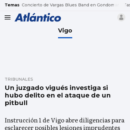
common.go-to-content
Temas
Concierto de Vargas Blues Band en Gondomar
Ta
header.menu.open
Vigo
TRIBUNALES
Un juzgado vigués investiga si
hubo delito en el ataque de un
pitbull
Instrucción 1 de Vigo abre diligencias para
esclarecer posibles lesiones imprudentes