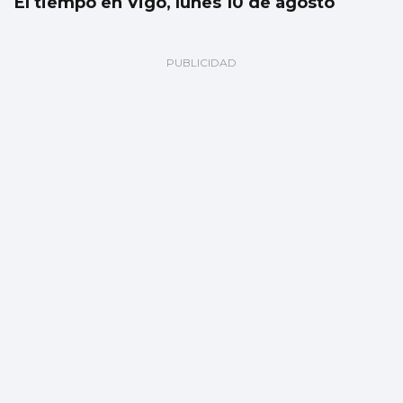
El tiempo en Vigo, lunes 10 de agosto
Detenido en Pontevedra por conducir sin
carné y traficar con drogas