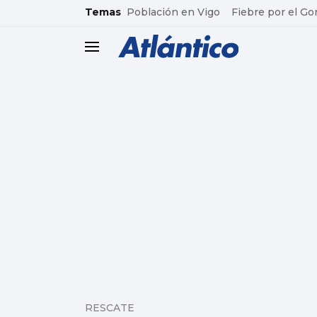
common.go-to-content
Temas
Población en Vigo
Fiebre por el Go
header.menu.open
RESCATE