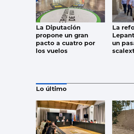
La Diputación
La ref
propone un gran
Lepant
pacto a cuatro por
un pas
los vuelos
scalext
Lo último
Luz verde definitiva
al vial de acceso para
el CEIP Párroco Don