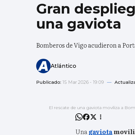
Gran desplieg
una gaviota
Bomberos de Vigo acudieron a Porta
Atlántico
Publicado:
15 Mar 2026 - 19:09
—
Actualiz
El rescate de una gaviota moviliza a Bo
Una
gaviota
movili