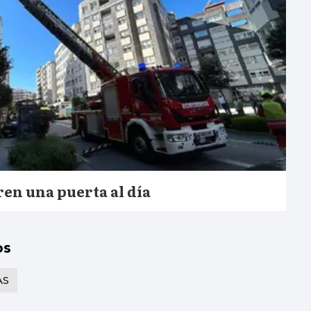
en una puerta al día
os
AS