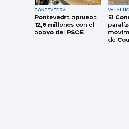
Camilo
PONTEVEDRA
VAL MIÑ
Pontevedra aprueba
El Con
12,6 millones con el
paraliz
apoyo del PSOE
movimi
de Co
Noticias de Vigo en 2
minutos: viernes 7 de
agosto