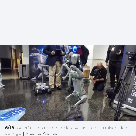
6/18
Galería | Los robots de las JAI 'asaltan' la Universidad
de Vigo
|
Vicente Alonso