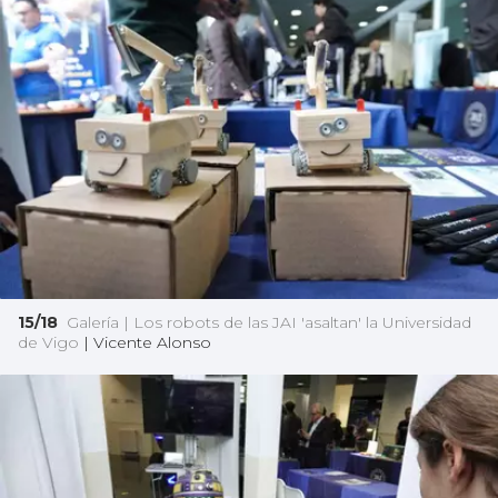
15/18
Galería | Los robots de las JAI 'asaltan' la Universidad
de Vigo
|
Vicente Alonso