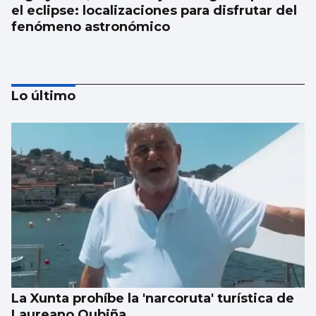
el eclipse: localizaciones para disfrutar del
fenómeno astronómico
Lo último
La meteorología será benévola para
observar el eclipse del 12 de agosto
La Xunta prohíbe la 'narcoruta' turística de
Laureano Oubiña