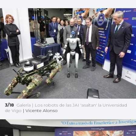
3/18
Galería | Los robots de las JAI 'asaltan' la Universidad
de Vigo
|
Vicente Alonso