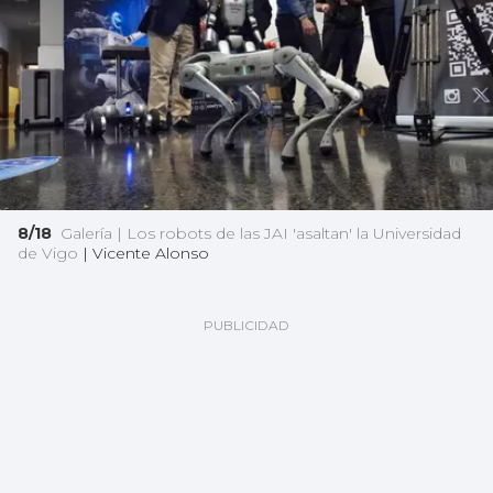
8/18
Galería | Los robots de las JAI 'asaltan' la Universidad
de Vigo
|
Vicente Alonso