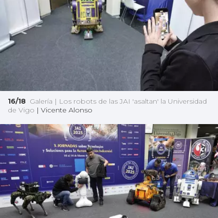
16/18
Galería | Los robots de las JAI 'asaltan' la Universidad
de Vigo
|
Vicente Alonso