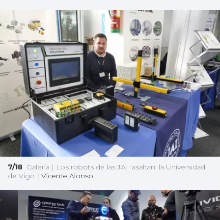
7/18
Galería | Los robots de las JAI 'asaltan' la Universidad
de Vigo
|
Vicente Alonso