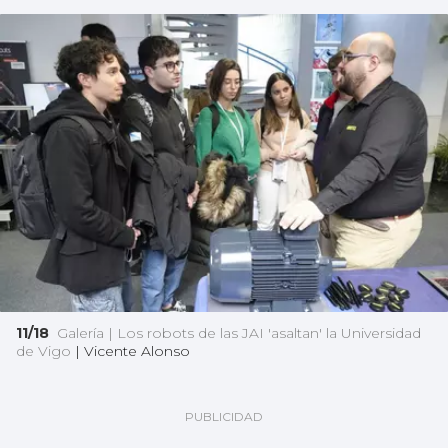
11/18
Galería | Los robots de las JAI 'asaltan' la Universidad
de Vigo
|
Vicente Alonso