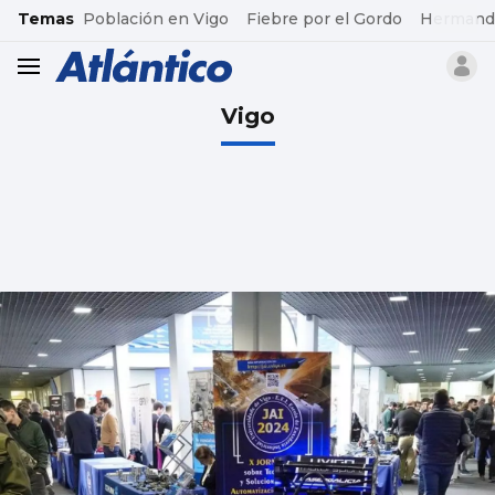
common.go-to-content
Temas
Población en Vigo
Fiebre por el Gordo
Hermand
header.menu.open
Vigo