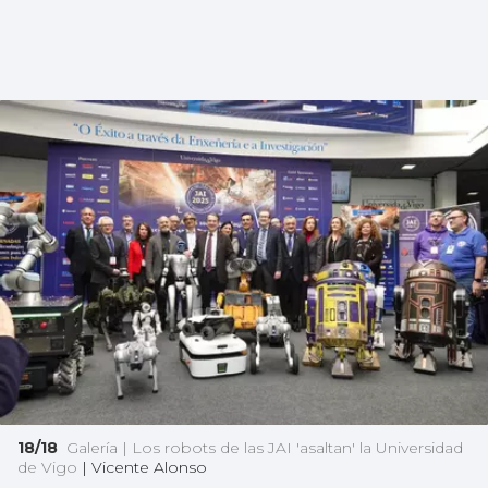
18/18
Galería | Los robots de las JAI 'asaltan' la Universidad
de Vigo
|
Vicente Alonso