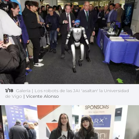
1/18
Galería | Los robots de las JAI 'asaltan' la Universidad
de Vigo
|
Vicente Alonso