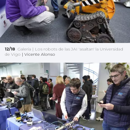
12/18
Galería | Los robots de las JAI 'asaltan' la Universidad
de Vigo
|
Vicente Alonso