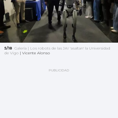
5/18
Galería | Los robots de las JAI 'asaltan' la Universidad
de Vigo
|
Vicente Alonso