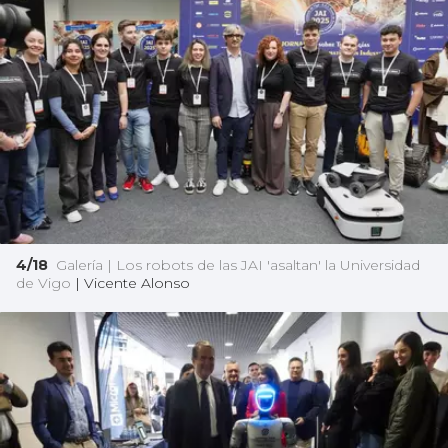
4/18
Galería | Los robots de las JAI 'asaltan' la Universidad
de Vigo
|
Vicente Alonso