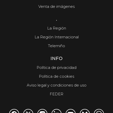
Aparecen los cuerpos de la familia de Marín
Venta de imágenes
muerta en el terremoto de Venezuela
.
La Región
La Región Internacional
Telemiño
INFO
Política de privacidad
Política de cookies
Aviso legal y condiciones de uso
FEDER