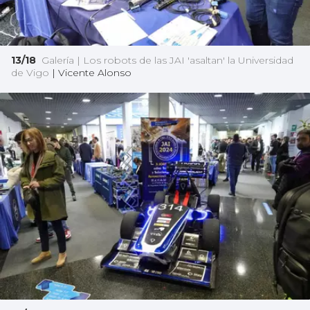
13/18
Galería | Los robots de las JAI 'asaltan' la Universidad
de Vigo
|
Vicente Alonso