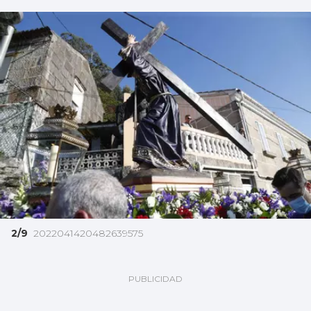
2/9
2022041420482639575