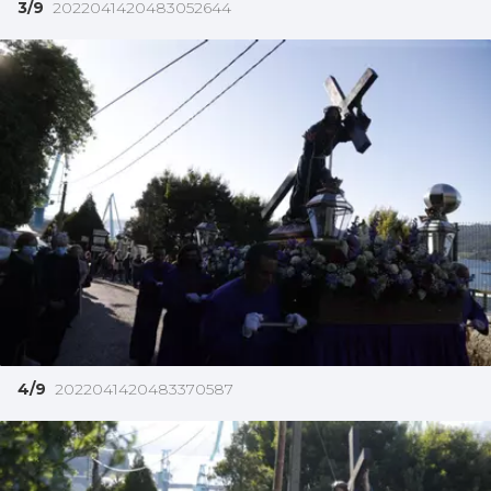
3/9
2022041420483052644
4/9
2022041420483370587