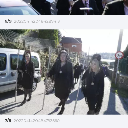
6/9
2022041420484289419
7/9
2022041420484793560