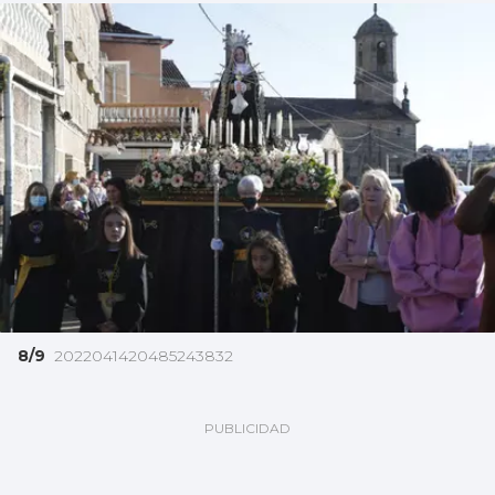
8/9
2022041420485243832