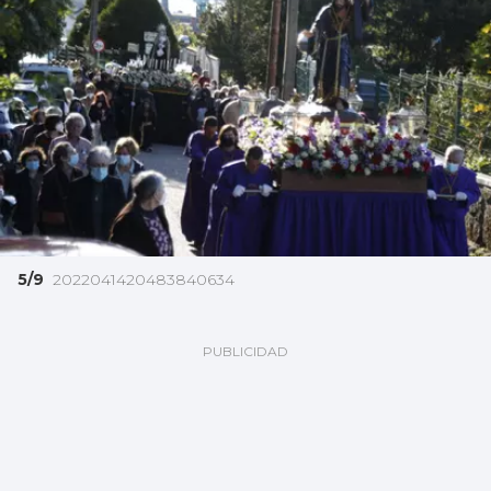
5/9
2022041420483840634