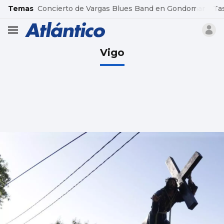
common.go-to-content
Temas
Concierto de Vargas Blues Band en Gondomar
Ta
header.menu.open
Vigo