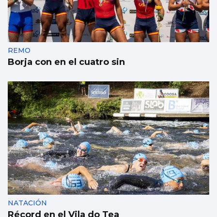
ESCAPARATE
Famosos veraneando en las Rías Baixas y
cantantes volcados con sus fans en Vigo
REMO
Borja con en el cuatro sin
NATACIÓN
Récord en el Vila do Tea