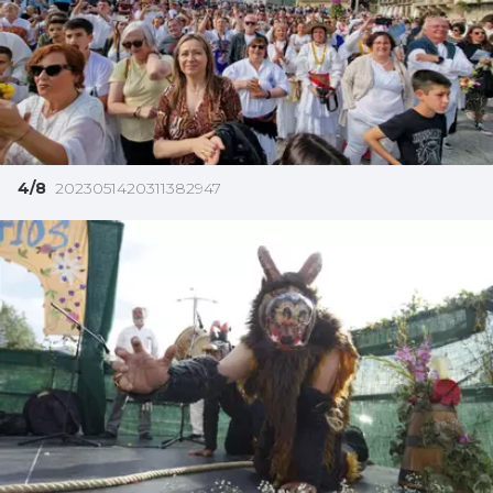
4/8
2023051420311382947