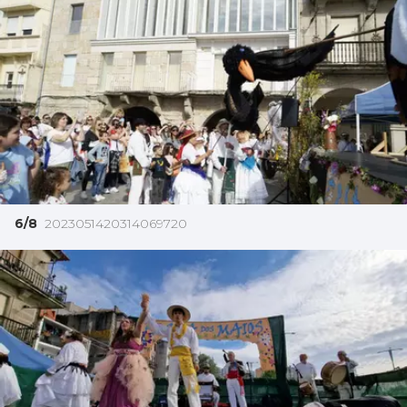
6/8
2023051420314069720