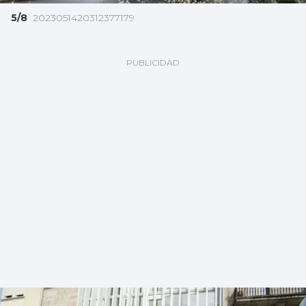
5/8
2023051420312377179