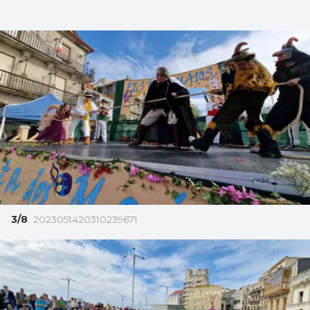
3/8
2023051420310239671