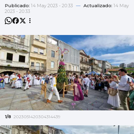
Publicado:
14 May 2023 - 20:33
—
Actualizado:
14 May
2023 - 20:33
1/8
2023051420304314439