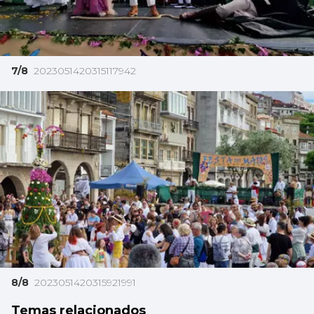
7/8
2023051420315117942
8/8
2023051420315921991
Temas relacionados