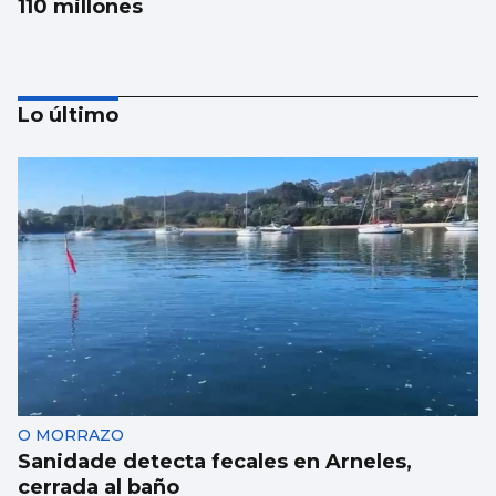
110 millones
Lo último
La conselleira do Mar visita el visor
submarino “Atlántida” de Bouzas
O MORRAZO
Sanidade detecta fecales en Arneles,
cerrada al baño