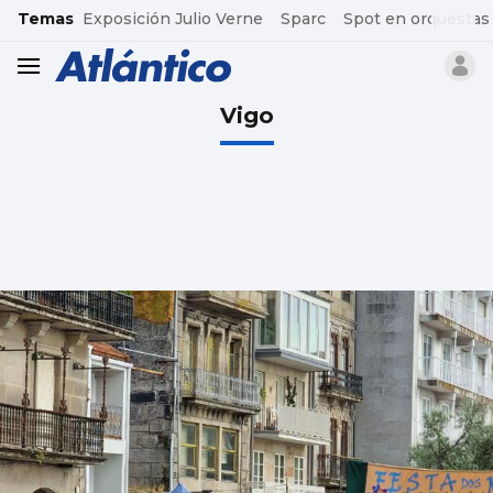
common.go-to-content
Temas
Exposición Julio Verne
Sparc
Spot en orquestas
header.menu.open
Vigo