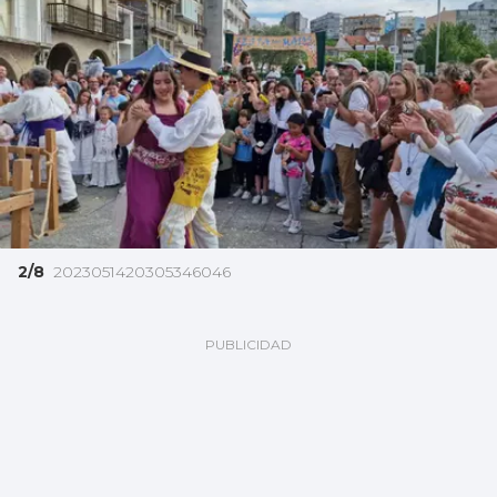
2/8
2023051420305346046