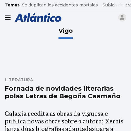
common.go-to-content
Temas
Se duplican los accidentes mortales
Subida de pr
header.menu.open
Vigo
LITERATURA
Fornada de novidades literarias
polas Letras de Begoña Caamaño
Galaxia reedita as obras da viguesa e
publica novas obras sobre a autora; Xerais
lanza dúas biografías adaptadas para a