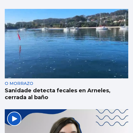
La conselleira do Mar visita el visor
submarino “Atlántida” de Bouzas
O MORRAZO
Sanidade detecta fecales en Arneles,
cerrada al baño