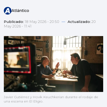
Atlántico
Publicado:
18 May 2026 - 20:50
—
Actualizado:
20
May 2026 - 11:41
Javier Gutiérrez y Hovik Keuchkerian durante el rodaje de
una escena en El Eligio.