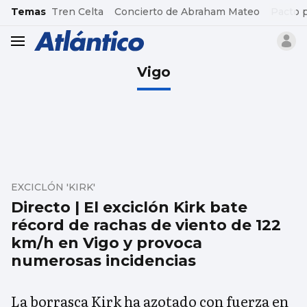
common.go-to-content
Temas
Tren Celta
Concierto de Abraham Mateo
Pacto 
header.menu.open
Vigo
EXCICLÓN 'KIRK'
Directo | El exciclón Kirk bate
récord de rachas de viento de 122
km/h en Vigo y provoca
numerosas incidencias
La borrasca Kirk ha azotado con fuerza en