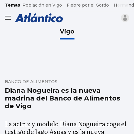
common.go-to-content
Temas
Población en Vigo
Fiebre por el Gordo
Hermand
header.menu.open
Vigo
BANCO DE ALIMENTOS
Diana Nogueira es la nueva
madrina del Banco de Alimentos
de Vigo
La actriz y modelo Diana Nogueira coge el
testigo de Iago Aspas y es la nueva