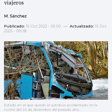
viajeros
M. Sánchez
Publicado:
15 Oct 2023 - 05:00
—
Actualizado:
15 Oct
2023 - 09:08
Estado en el que quedó el autobús accidentado en la
noche del 24 de diciembre del pasado año.