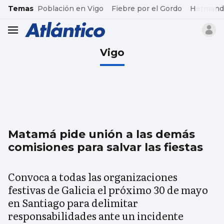
common.go-to-content
Temas
Población en Vigo
Fiebre por el Gordo
Hermand
header.menu.open
Vigo
Matamá pide unión a las demás
comisiones para salvar las fiestas
Convoca a todas las organizaciones
festivas de Galicia el próximo 30 de mayo
en Santiago para delimitar
responsabilidades ante un incidente