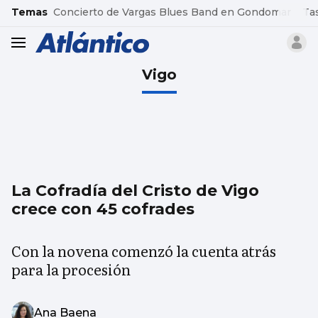
common.go-to-content
Temas
Concierto de Vargas Blues Band en Gondomar
Ta
header.menu.open
Vigo
La Cofradía del Cristo de Vigo
crece con 45 cofrades
Con la novena comenzó la cuenta atrás
para la procesión
Ana Baena