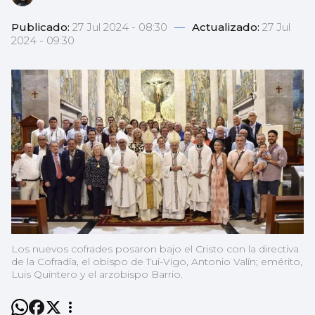
Publicado:
27 Jul 2024 - 08:30
—
Actualizado:
27 Jul
2024 - 09:30
Los nuevos cofrades posaron bajo el Cristo con la directiva
de la Cofradía, el obispo de Tui-Vigo, Antonio Valín; emérito,
Luis Quintero y el arzobispo Barrio.