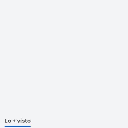
es superada por diez provincias
Lo + visto