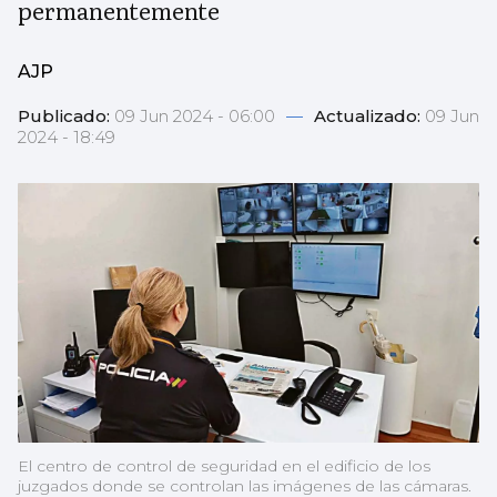
permanentemente
AJP
Publicado:
09 Jun 2024 - 06:00
—
Actualizado:
09 Jun
2024 - 18:49
El centro de control de seguridad en el edificio de los
juzgados donde se controlan las imágenes de las cámaras.